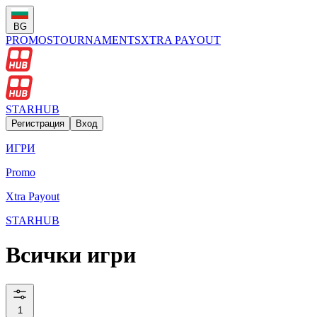
BG
PROMOS
TOURNAMENTS
XTRA PAYOUT
STARHUB
Регистрация
Вход
ИГРИ
Promo
Xtra Payout
STARHUB
Всички игри
1