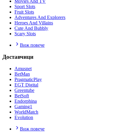
Movies And TV
Sport Slots
Fruit Slots
Adventures And Explorers
Heroes And Villains
Cute And Bubbly
Scary Slots
Виж повече
Доставчици
Amusnet
BetMan
PragmaticPlay
EGT Digital
Greentube
BetSoft
Endorphina
Gaming1
WorldMatch
Evolution
Виж повече