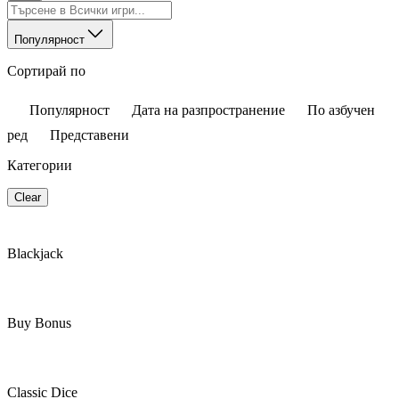
Популярност
Сортирай по
Популярност
Дата на разпространение
По азбучен
ред
Представени
Категории
Clear
Blackjack
Buy Bonus
Classic Dice