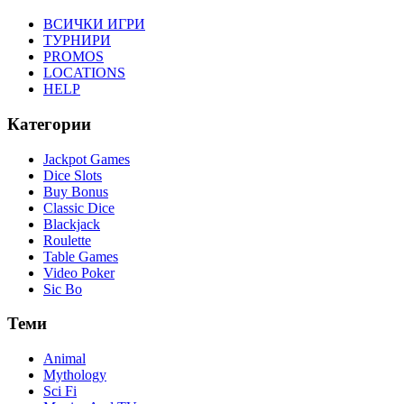
ВСИЧКИ ИГРИ
ТУРНИРИ
PROMOS
LOCATIONS
HELP
Категории
Jackpot Games
Dice Slots
Buy Bonus
Classic Dice
Blackjack
Roulette
Table Games
Video Poker
Sic Bo
Теми
Animal
Mythology
Sci Fi