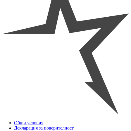
Общи условия
Декларация за поверителност