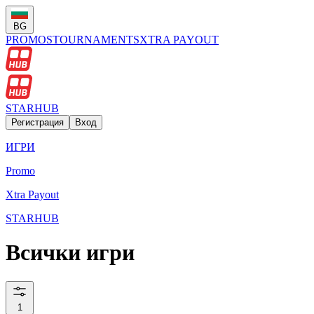
BG
PROMOS
TOURNAMENTS
XTRA PAYOUT
STARHUB
Регистрация
Вход
ИГРИ
Promo
Xtra Payout
STARHUB
Всички игри
1