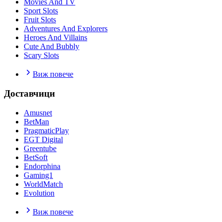
Movies And TV
Sport Slots
Fruit Slots
Adventures And Explorers
Heroes And Villains
Cute And Bubbly
Scary Slots
Виж повече
Доставчици
Amusnet
BetMan
PragmaticPlay
EGT Digital
Greentube
BetSoft
Endorphina
Gaming1
WorldMatch
Evolution
Виж повече