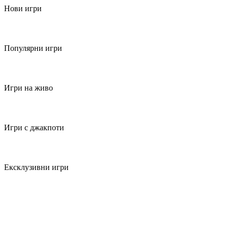
Нови игри
Популярни игри
Игри на живо
Игри с джакпоти
Ексклузивни игри