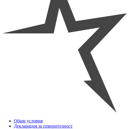
Общи условия
Декларация за поверителност