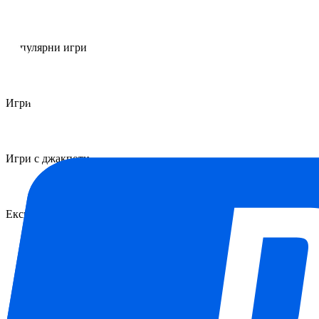
Популярни игри
Игри на живо
Игри с джакпоти
Ексклузивни игри