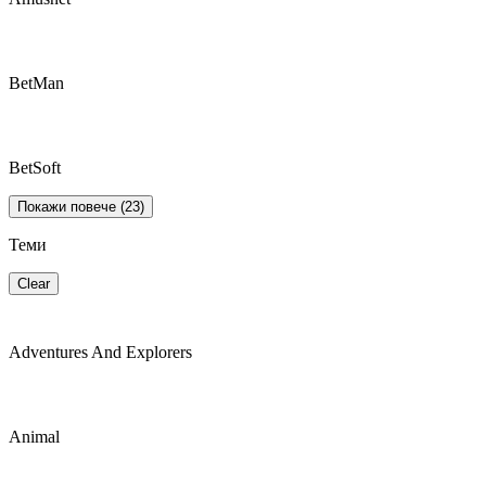
BetMan
BetSoft
Покажи повече (23)
Теми
Clear
Adventures And Explorers
Animal