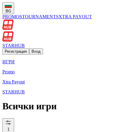
BG
PROMOS
TOURNAMENTS
XTRA PAYOUT
STARHUB
Регистрация
Вход
ИГРИ
Promo
Xtra Payout
STARHUB
Всички игри
1