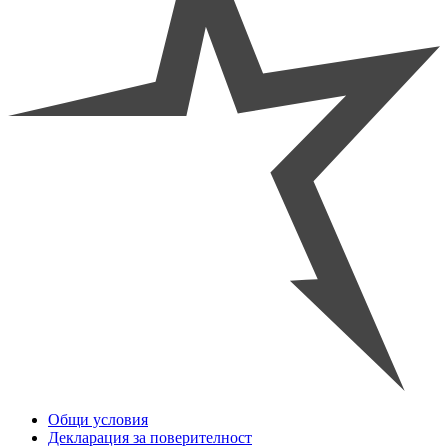
Общи условия
Декларация за поверителност