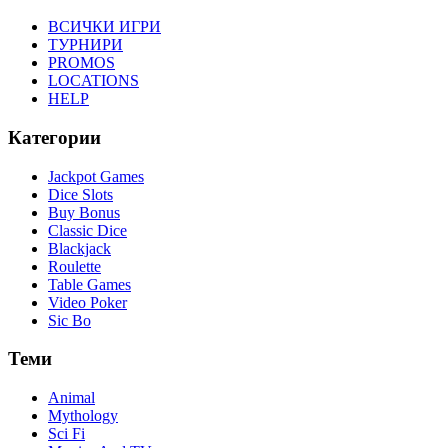
ВСИЧКИ ИГРИ
ТУРНИРИ
PROMOS
LOCATIONS
HELP
Категории
Jackpot Games
Dice Slots
Buy Bonus
Classic Dice
Blackjack
Roulette
Table Games
Video Poker
Sic Bo
Теми
Animal
Mythology
Sci Fi