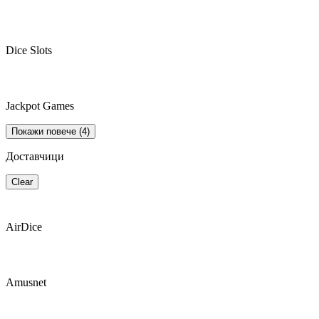
Dice Slots
Jackpot Games
Покажи повече (4)
Доставчици
Clear
AirDice
Amusnet