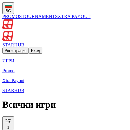
BG
PROMOS
TOURNAMENTS
XTRA PAYOUT
STARHUB
Регистрация
Вход
ИГРИ
Promo
Xtra Payout
STARHUB
Всички игри
1