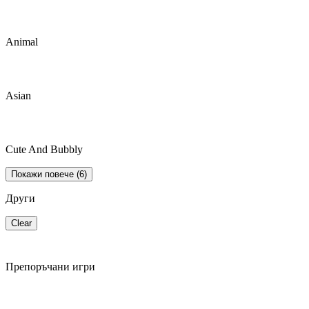
Animal
Asian
Cute And Bubbly
Покажи повече (6)
Други
Clear
Препоръчани игри