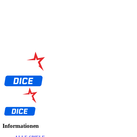
Informationen