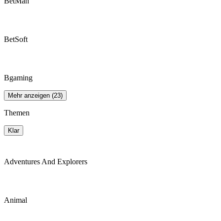
BetMan
BetSoft
Bgaming
Mehr anzeigen (23)
Themen
Klar
Adventures And Explorers
Animal