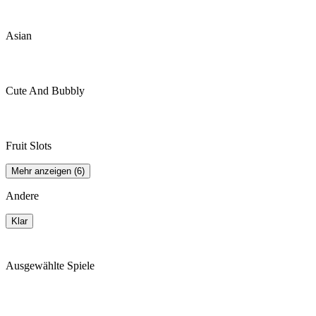
Asian
Cute And Bubbly
Fruit Slots
Mehr anzeigen (6)
Andere
Klar
Ausgewählte Spiele