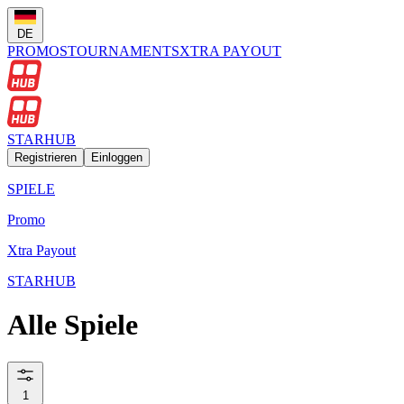
DE
PROMOS
TOURNAMENTS
XTRA PAYOUT
STARHUB
Registrieren
Einloggen
SPIELE
Promo
Xtra Payout
STARHUB
Alle Spiele
1