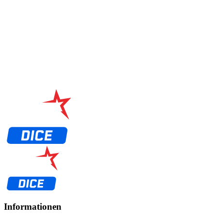
Informationen