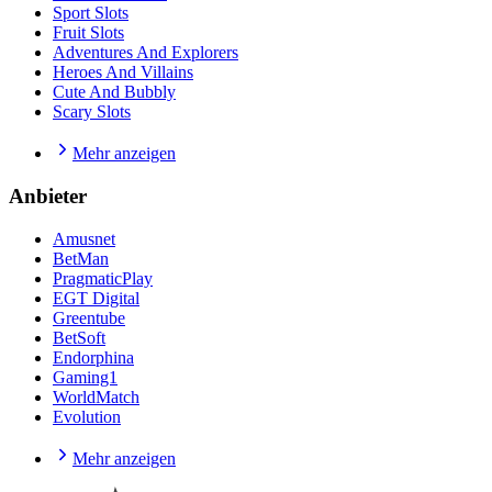
Sport Slots
Fruit Slots
Adventures And Explorers
Heroes And Villains
Cute And Bubbly
Scary Slots
Mehr anzeigen
Anbieter
Amusnet
BetMan
PragmaticPlay
EGT Digital
Greentube
BetSoft
Endorphina
Gaming1
WorldMatch
Evolution
Mehr anzeigen