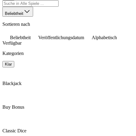
Beliebtheit
Sortieren nach
Beliebtheit
Veröffentlichungsdatum
Alphabetisch
Verfügbar
Kategorien
Klar
Blackjack
Buy Bonus
Classic Dice