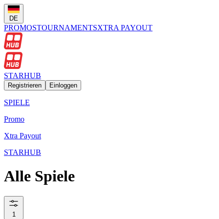
DE
PROMOS
TOURNAMENTS
XTRA PAYOUT
STARHUB
Registrieren
Einloggen
SPIELE
Promo
Xtra Payout
STARHUB
Alle Spiele
1