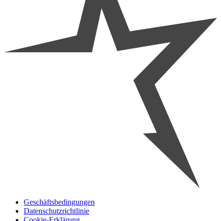
Geschäftsbedingungen
Datenschutzrichtlinie
Cookie-Erklärung