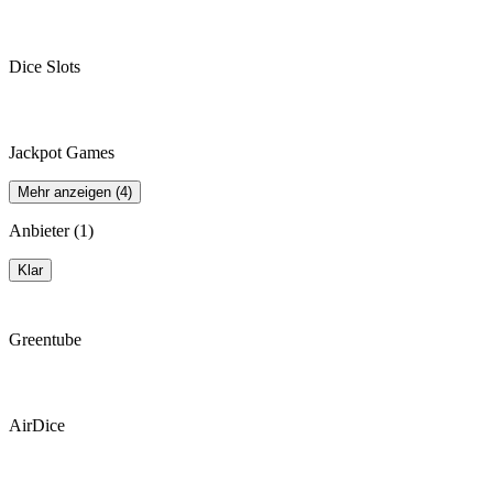
Dice Slots
Jackpot Games
Mehr anzeigen (4)
Anbieter
(
1
)
Klar
Greentube
AirDice