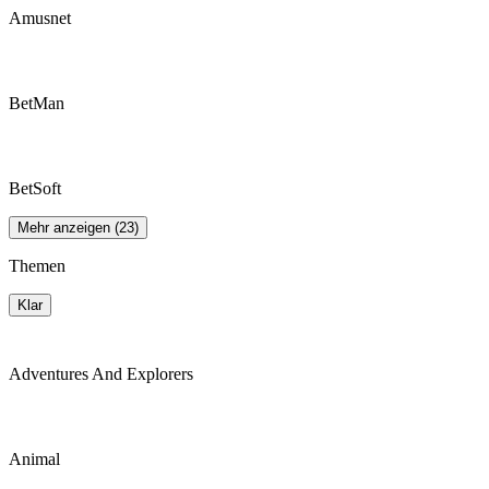
Amusnet
BetMan
BetSoft
Mehr anzeigen (23)
Themen
Klar
Adventures And Explorers
Animal