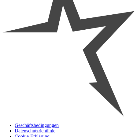
Geschäftsbedingungen
Datenschutzrichtlinie
Cookie-Erklärung