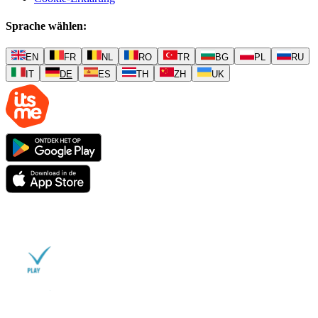
Sprache wählen
:
EN
FR
NL
RO
TR
BG
PL
RU
IT
DE
ES
TH
ZH
UK