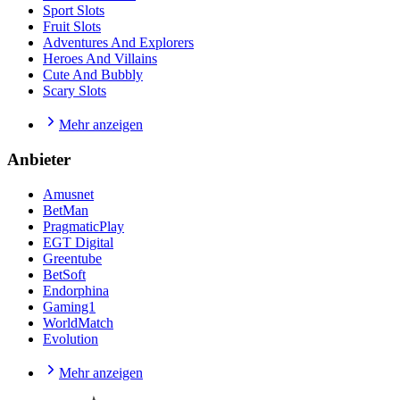
Sport Slots
Fruit Slots
Adventures And Explorers
Heroes And Villains
Cute And Bubbly
Scary Slots
Mehr anzeigen
Anbieter
Amusnet
BetMan
PragmaticPlay
EGT Digital
Greentube
BetSoft
Endorphina
Gaming1
WorldMatch
Evolution
Mehr anzeigen