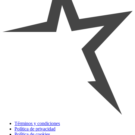
Términos y condiciones
Política de privacidad
Política de cookies