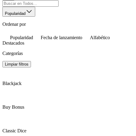
Popularidad
Ordenar por
Popularidad
Fecha de lanzamiento
Alfabético
Destacados
Categorías
Limpiar filtros
Blackjack
Buy Bonus
Classic Dice