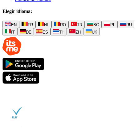
Elegir idioma
:
EN
FR
NL
RO
TR
BG
PL
RU
IT
DE
ES
TH
ZH
UK