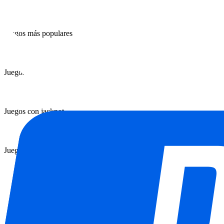
Juegos más populares
Juegos en directo
Juegos con jackpot
Juegos exclusivos