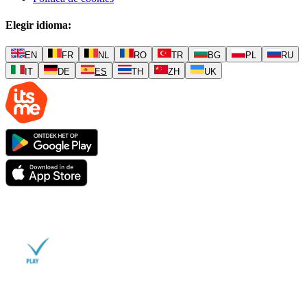
Elegir idioma
:
EN
FR
NL
RO
TR
BG
PL
RU
IT
DE
ES
TH
ZH
UK