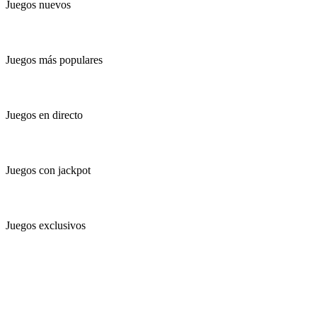
Juegos nuevos
Juegos más populares
Juegos en directo
Juegos con jackpot
Juegos exclusivos