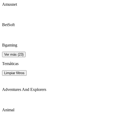
Amusnet
BetSoft
Bgaming
Ver más (23)
Temáticas
Limpiar filtros
Adventures And Explorers
Animal