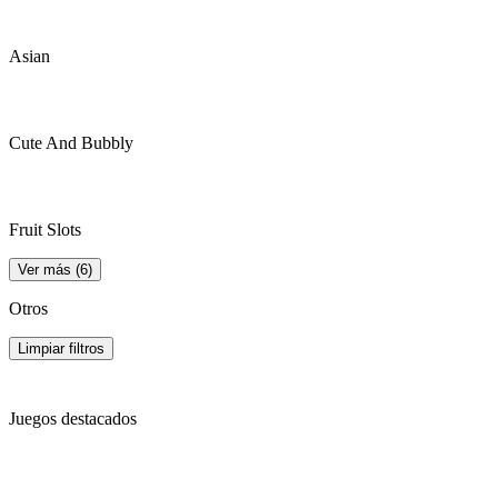
Asian
Cute And Bubbly
Fruit Slots
Ver más (6)
Otros
Limpiar filtros
Juegos destacados