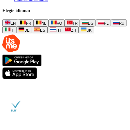
Elegir idioma
:
EN
FR
NL
RO
TR
BG
PL
RU
IT
DE
ES
TH
ZH
UK