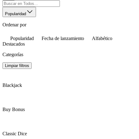
Popularidad
Ordenar por
Popularidad
Fecha de lanzamiento
Alfabético
Destacados
Categorías
Limpiar filtros
Blackjack
Buy Bonus
Classic Dice