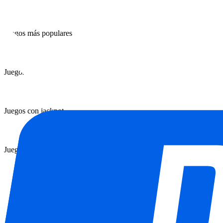
Juegos más populares
Juegos en directo
Juegos con jackpot
Juegos exclusivos