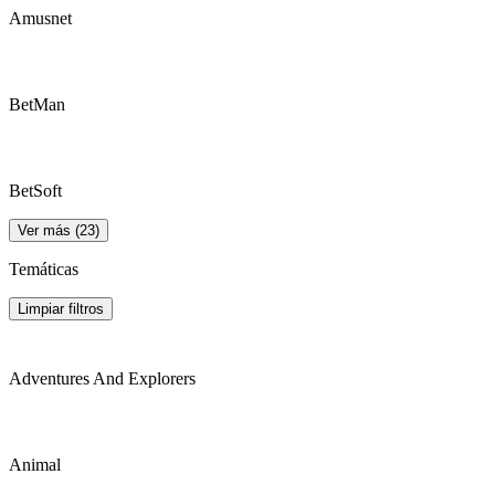
Amusnet
BetMan
BetSoft
Ver más (23)
Temáticas
Limpiar filtros
Adventures And Explorers
Animal