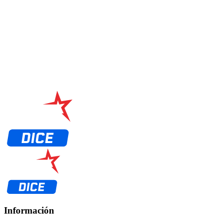
Información