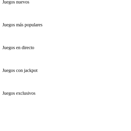
Juegos nuevos
Juegos más populares
Juegos en directo
Juegos con jackpot
Juegos exclusivos