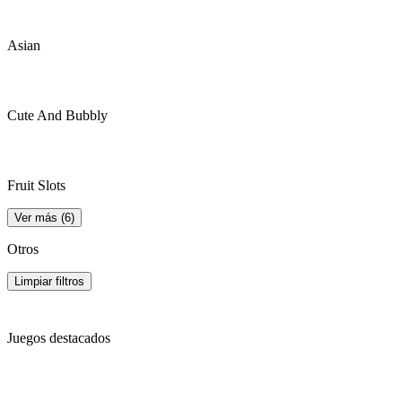
Asian
Cute And Bubbly
Fruit Slots
Ver más (6)
Otros
Limpiar filtros
Juegos destacados