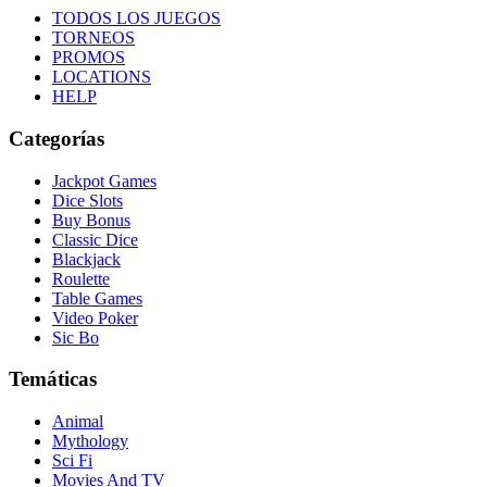
TODOS LOS JUEGOS
TORNEOS
PROMOS
LOCATIONS
HELP
Categorías
Jackpot Games
Dice Slots
Buy Bonus
Classic Dice
Blackjack
Roulette
Table Games
Video Poker
Sic Bo
Temáticas
Animal
Mythology
Sci Fi
Movies And TV