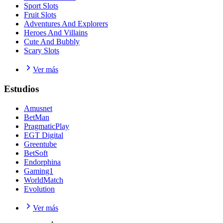
Sport Slots
Fruit Slots
Adventures And Explorers
Heroes And Villains
Cute And Bubbly
Scary Slots
Ver más
Estudios
Amusnet
BetMan
PragmaticPlay
EGT Digital
Greentube
BetSoft
Endorphina
Gaming1
WorldMatch
Evolution
Ver más