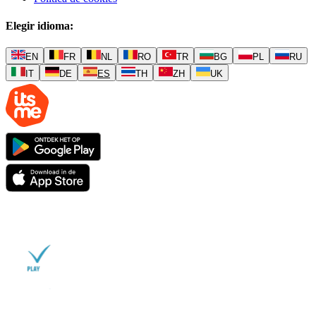
Elegir idioma
:
EN
FR
NL
RO
TR
BG
PL
RU
IT
DE
ES
TH
ZH
UK