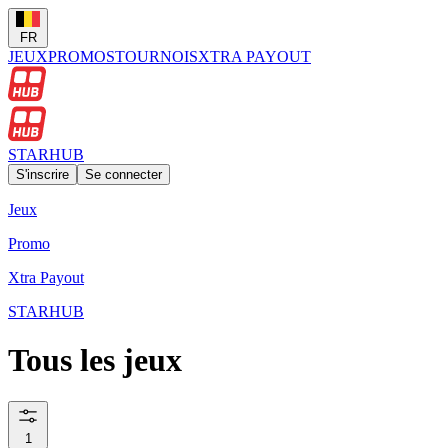
FR
JEUX
PROMOS
TOURNOIS
XTRA PAYOUT
STARHUB
S'inscrire
Se connecter
Jeux
Promo
Xtra Payout
STARHUB
Tous les jeux
1