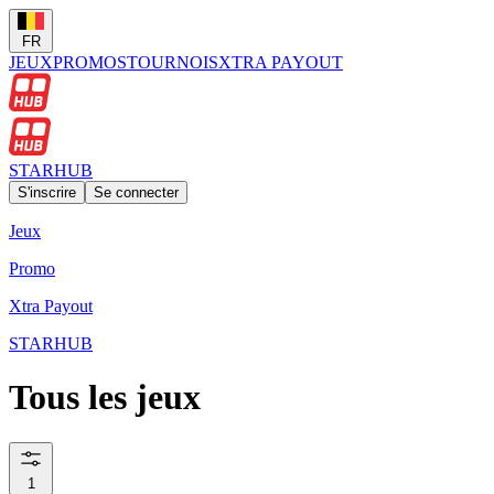
FR
JEUX
PROMOS
TOURNOIS
XTRA PAYOUT
STARHUB
S'inscrire
Se connecter
Jeux
Promo
Xtra Payout
STARHUB
Tous les jeux
1