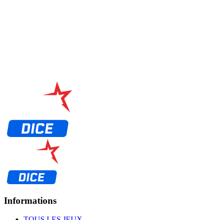
Informations
TOUS LES JEUX