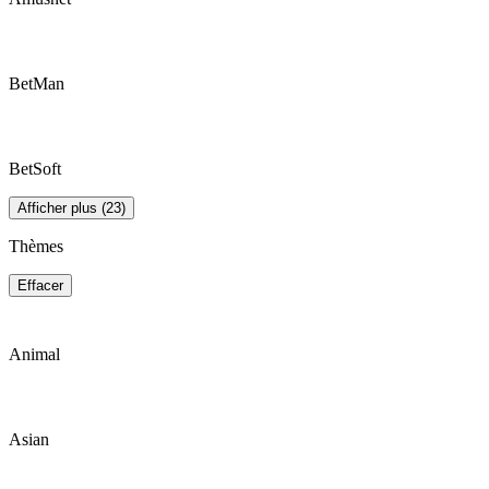
BetMan
BetSoft
Afficher plus (23)
Thèmes
Effacer
Animal
Asian