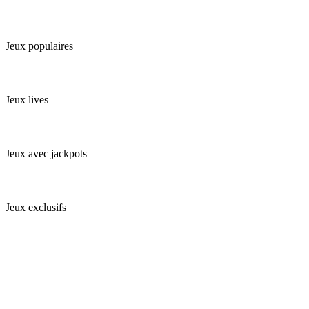
Jeux populaires
Jeux lives
Jeux avec jackpots
Jeux exclusifs