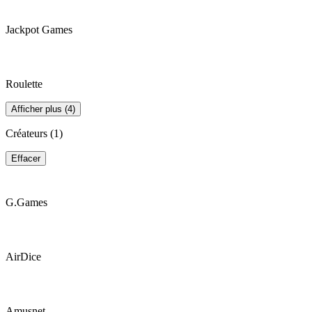
Jackpot Games
Roulette
Afficher plus (4)
Créateurs
(
1
)
Effacer
G.Games
AirDice
Amusnet