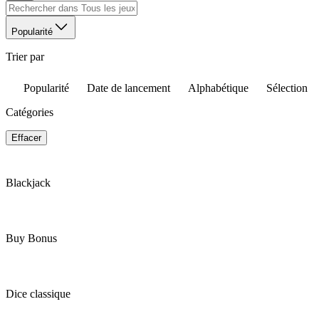
Popularité
Trier par
Popularité
Date de lancement
Alphabétique
Sélection
Catégories
Effacer
Blackjack
Buy Bonus
Dice classique