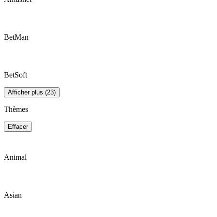
BetMan
BetSoft
Afficher plus (23)
Thèmes
Effacer
Animal
Asian