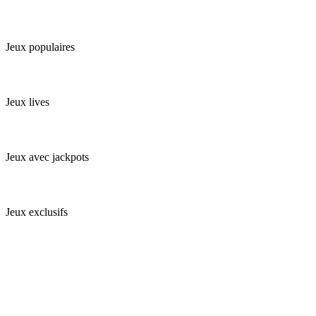
Jeux populaires
Jeux lives
Jeux avec jackpots
Jeux exclusifs