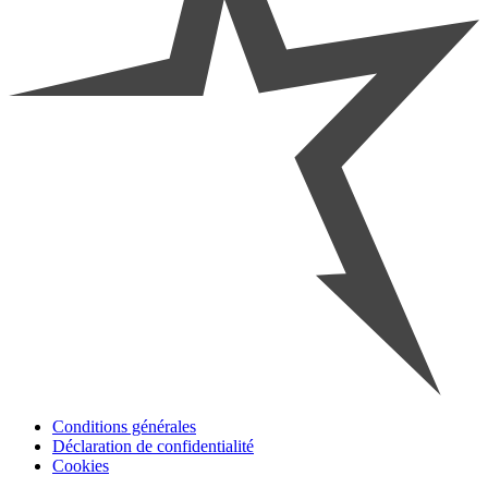
Conditions générales
Déclaration de confidentialité
Cookies