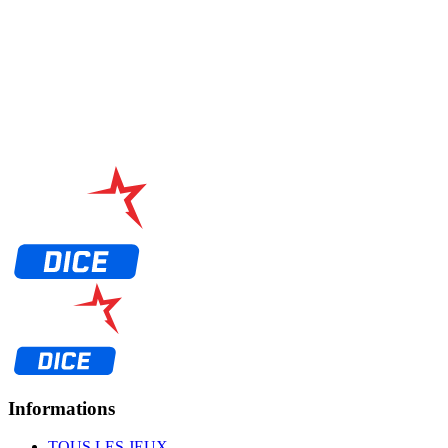
Informations
TOUS LES JEUX