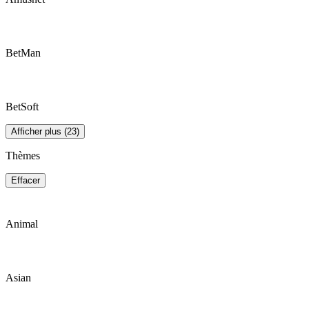
BetMan
BetSoft
Afficher plus (23)
Thèmes
Effacer
Animal
Asian