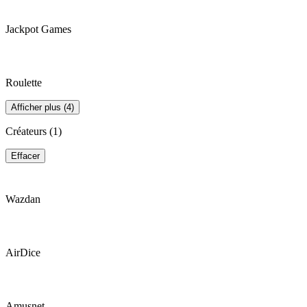
Jackpot Games
Roulette
Afficher plus (4)
Créateurs
(
1
)
Effacer
Wazdan
AirDice
Amusnet