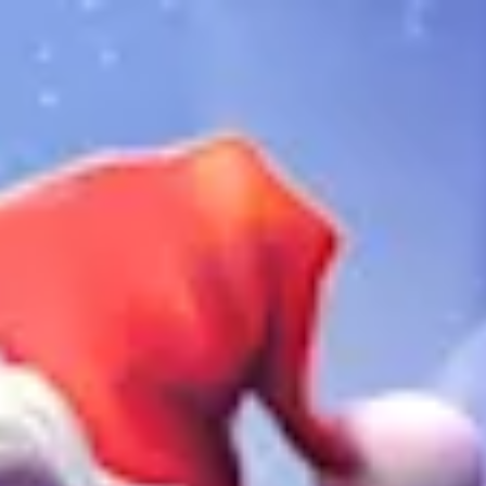
IT
PROMOS
TOURNAMENTS
XTRA PAYOUT
STARHUB
Registro
Accedi
GIOCHI
Promo
Xtra Payout
STARHUB