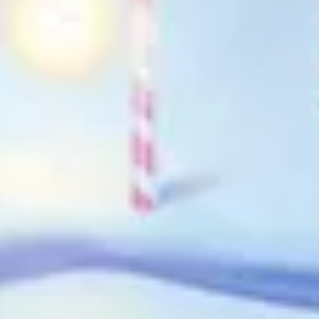
Gambling can be addictive. Stop in time! More info
at
www.stopoptijd.be
-
www.arretezvousatemps.be
This website is operated by BVBA Ramses whose registered office