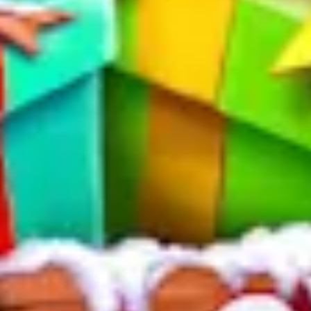
Jackpot Games
Dice Slots
Buy Bonus
Classic Dice
Blackjack
Roulette
Table Games
Video Poker
Sic Bo
Temi
Animal
Mythology
Sci Fi
Movies And TV
Sport Slots
Fruit Slots
Adventures And Explorers
Heroes And Villains
Cute And Bubbly
Scary Slots
Vedi di più