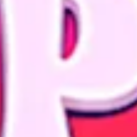
Jackpot Games
Dice Slots
Buy Bonus
Classic Dice
Blackjack
Roulette
Table Games
Video Poker
Sic Bo
Temi
Animal
Mythology
Sci Fi
Movies And TV
Sport Slots
Fruit Slots
Adventures And Explorers
Heroes And Villains
Cute And Bubbly
Scary Slots