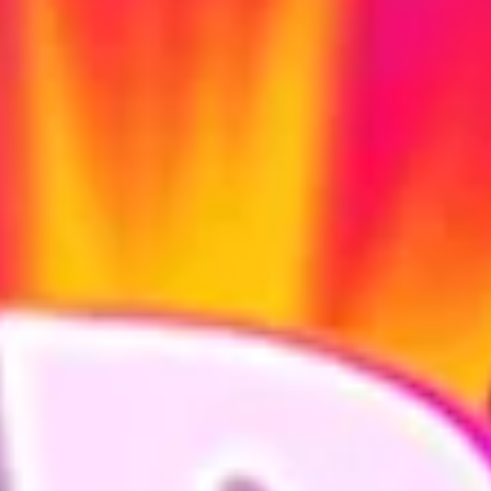
Non hai un account?
Iscriviti ora
Informazioni
TUTTI I GIOCHI
TORNEI
PROMOS
LOCATIONS
HELP
Categorie