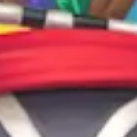
Informazioni
TUTTI I GIOCHI
TORNEI
PROMOS
LOCATIONS
HELP
Categorie