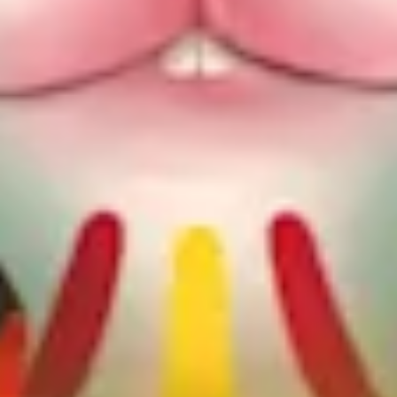
Fornitori
Amusnet
BetMan
PragmaticPlay
EGT Digital
Greentube
BetSoft
Endorphina
Gaming1
WorldMatch
Evolution
Vedi di più