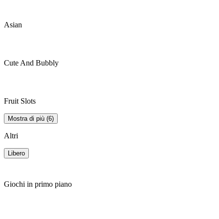
Asian
Cute And Bubbly
Fruit Slots
Mostra di più (6)
Altri
Libero
Giochi in primo piano