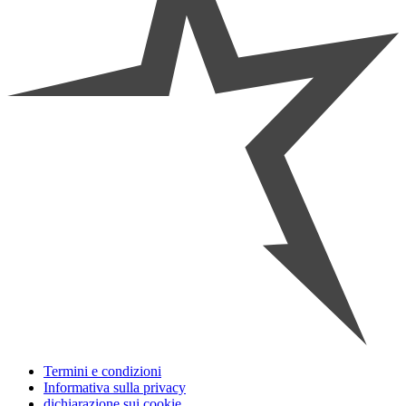
Termini e condizioni
Informativa sulla privacy
dichiarazione sui cookie