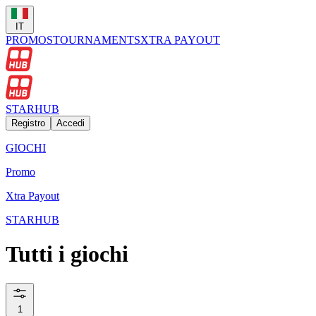
IT
PROMOS
TOURNAMENTS
XTRA PAYOUT
STARHUB
Registro
Accedi
GIOCHI
Promo
Xtra Payout
STARHUB
Tutti i giochi
1