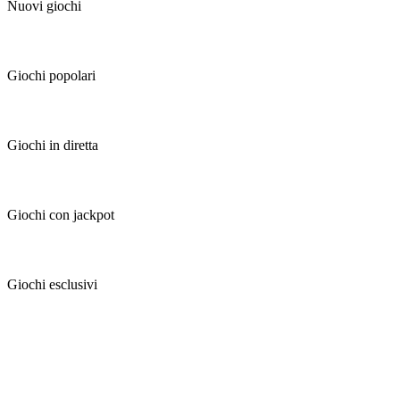
Nuovi giochi
Giochi popolari
Giochi in diretta
Giochi con jackpot
Giochi esclusivi