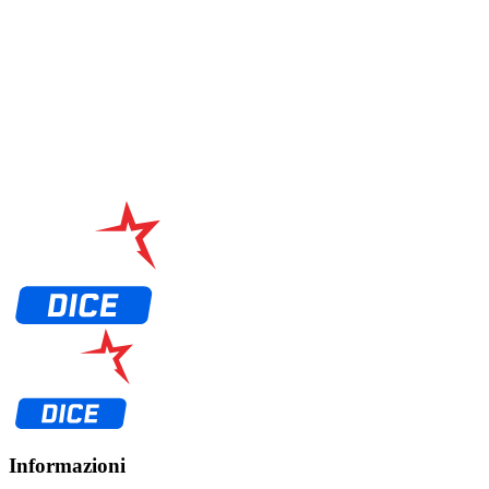
Informazioni