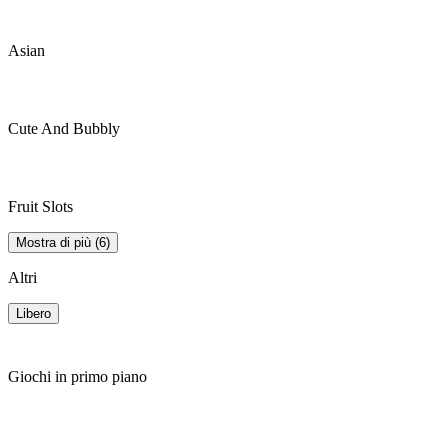
Asian
Cute And Bubbly
Fruit Slots
Mostra di più (6)
Altri
Libero
Giochi in primo piano