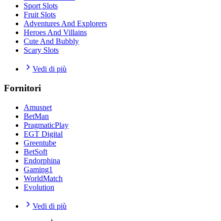
Sport Slots
Fruit Slots
Adventures And Explorers
Heroes And Villains
Cute And Bubbly
Scary Slots
Vedi di più
Fornitori
Amusnet
BetMan
PragmaticPlay
EGT Digital
Greentube
BetSoft
Endorphina
Gaming1
WorldMatch
Evolution
Vedi di più