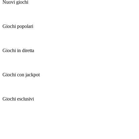
Nuovi giochi
Giochi popolari
Giochi in diretta
Giochi con jackpot
Giochi esclusivi