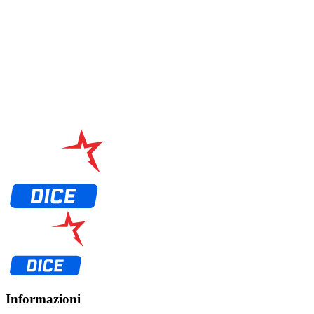
Informazioni