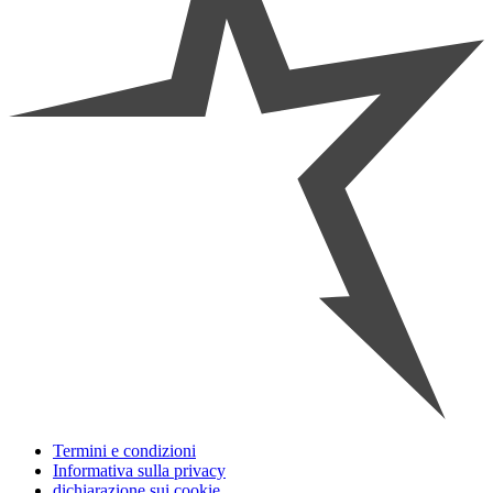
Termini e condizioni
Informativa sulla privacy
dichiarazione sui cookie