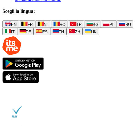
Scegli la lingua
:
EN
FR
NL
RO
TR
BG
PL
RU
IT
DE
ES
TH
ZH
UK