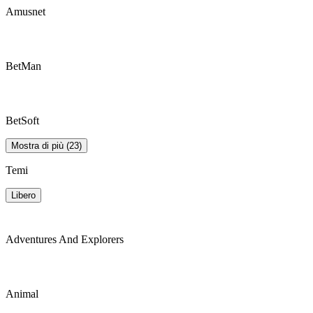
Amusnet
BetMan
BetSoft
Mostra di più (23)
Temi
Libero
Adventures And Explorers
Animal