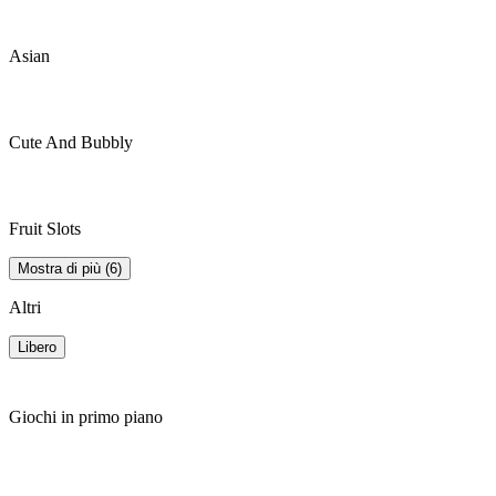
Asian
Cute And Bubbly
Fruit Slots
Mostra di più (6)
Altri
Libero
Giochi in primo piano