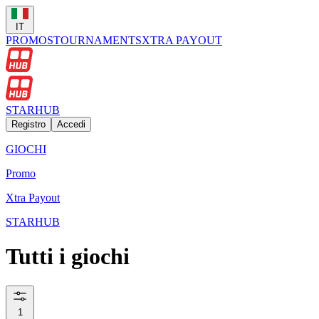
IT
PROMOS
TOURNAMENTS
XTRA PAYOUT
STARHUB
Registro
Accedi
GIOCHI
Promo
Xtra Payout
STARHUB
Tutti i giochi
1