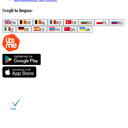
Scegli la lingua
:
EN
FR
NL
RO
TR
BG
PL
RU
IT
DE
ES
TH
ZH
UK