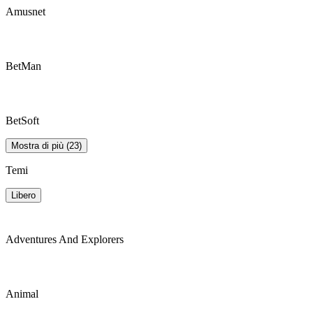
Amusnet
BetMan
BetSoft
Mostra di più (23)
Temi
Libero
Adventures And Explorers
Animal