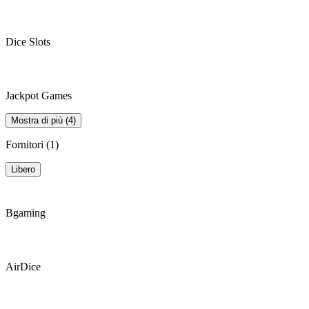
Dice Slots
Jackpot Games
Mostra di più (4)
Fornitori
(
1
)
Libero
Bgaming
AirDice