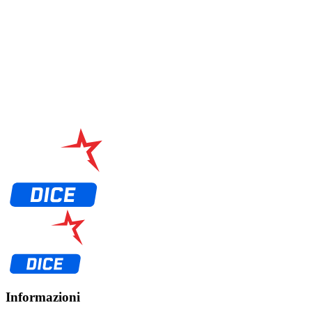
Informazioni