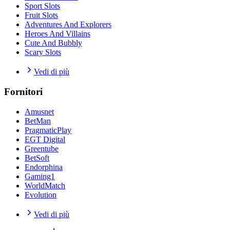
Sport Slots
Fruit Slots
Adventures And Explorers
Heroes And Villains
Cute And Bubbly
Scary Slots
Vedi di più
Fornitori
Amusnet
BetMan
PragmaticPlay
EGT Digital
Greentube
BetSoft
Endorphina
Gaming1
WorldMatch
Evolution
Vedi di più