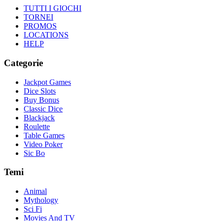
TUTTI I GIOCHI
TORNEI
PROMOS
LOCATIONS
HELP
Categorie
Jackpot Games
Dice Slots
Buy Bonus
Classic Dice
Blackjack
Roulette
Table Games
Video Poker
Sic Bo
Temi
Animal
Mythology
Sci Fi
Movies And TV