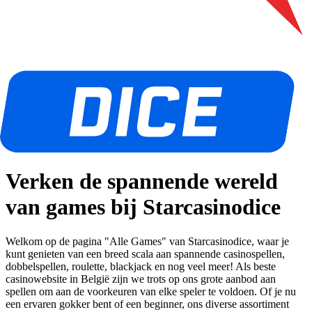
Verken de spannende wereld
van games bij Starcasinodice
Welkom op de pagina "Alle Games" van Starcasinodice, waar je
kunt genieten van een breed scala aan spannende casinospellen,
dobbelspellen, roulette, blackjack en nog veel meer! Als beste
casinowebsite in België zijn we trots op ons grote aanbod aan
spellen om aan de voorkeuren van elke speler te voldoen. Of je nu
een ervaren gokker bent of een beginner, ons diverse assortiment