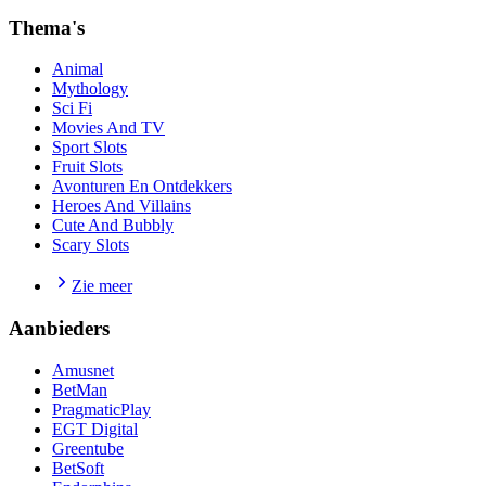
Thema's
Animal
Mythology
Sci Fi
Movies And TV
Sport Slots
Fruit Slots
Avonturen En Ontdekkers
Heroes And Villains
Cute And Bubbly
Scary Slots
Zie meer
Aanbieders
Amusnet
BetMan
PragmaticPlay
EGT Digital
Greentube
BetSoft