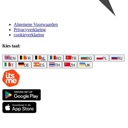
Algemene Voorwaarden
Privacyverklaring
cookieverklaring
Kies taal
:
EN
FR
NL
RO
TR
BG
PL
RU
IT
DE
ES
TH
ZH
UK