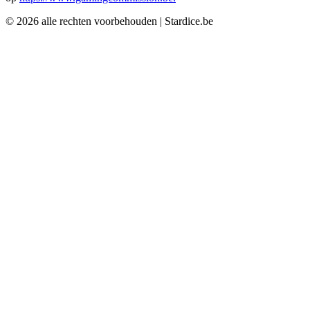
©
2026
alle rechten voorbehouden
|
Stardice.be