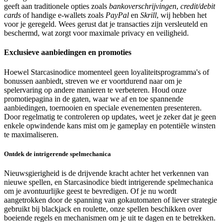
geeft aan traditionele opties zoals
bankoverschrijvingen
,
credit/debit
cards
of handige e-wallets zoals
PayPal
en
Skrill
, wij hebben het
voor je geregeld. Wees gerust dat je transacties zijn versleuteld en
beschermd, wat zorgt voor maximale privacy en veiligheid.
Exclusieve aanbiedingen en promoties
Hoewel Starcasinodice momenteel geen loyaliteitsprogramma's of
bonussen aanbiedt, streven we er voortdurend naar om je
spelervaring op andere manieren te verbeteren. Houd onze
promotiepagina in de gaten, waar we af en toe spannende
aanbiedingen, toernooien en speciale evenementen presenteren.
Door regelmatig te controleren op updates, weet je zeker dat je geen
enkele opwindende kans mist om je gameplay en potentiële winsten
te maximaliseren.
Ontdek de intrigerende spelmechanica
Nieuwsgierigheid is de drijvende kracht achter het verkennen van
nieuwe spellen, en Starcasinodice biedt intrigerende spelmechanica
om je avontuurlijke geest te bevredigen. Of je nu wordt
aangetrokken door de spanning van gokautomaten of liever strategie
gebruikt bij blackjack en roulette, onze spellen beschikken over
boeiende regels en mechanismen om je uit te dagen en te betrekken.