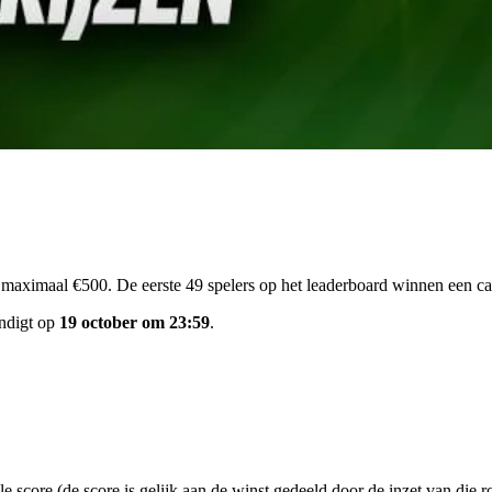
maximaal €500. De eerste 49 spelers op het leaderboard winnen een ca
ndigt op
19 october om 23:59
.
e score (de score is gelijk aan de winst gedeeld door de inzet van die r