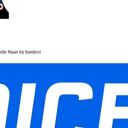
olle Maan bij Stardice!