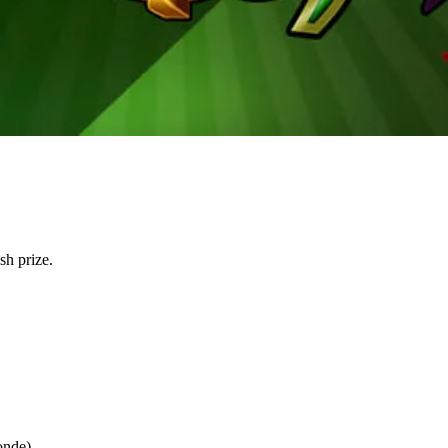
sh prize.
onde)