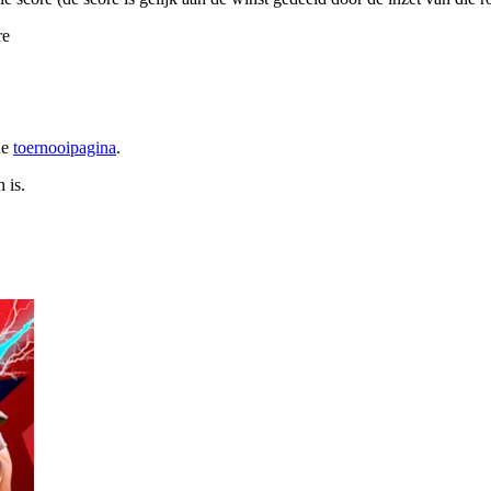
re
de
toernooipagina
.
 is.