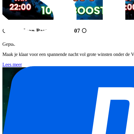
🌕 Full Moon Party Boost 29/07 🌕
Gepubliceerd
:
29-07-2026
Maak je klaar voor een spannende nacht vol grote winsten onder de V
Lees meer