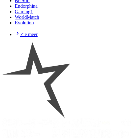
BetSoft
Endorphina
Gaming1
WorldMatch
Evolution
Zie meer