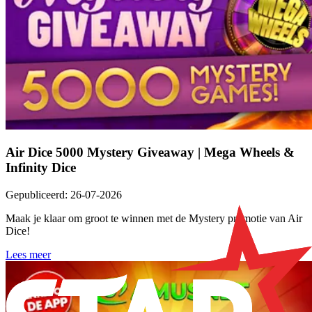
Air Dice 5000 Mystery Giveaway | Mega Wheels &
Infinity Dice
Gepubliceerd
:
26-07-2026
Maak je klaar om groot te winnen met de Mystery promotie van Air
Dice!
Lees meer