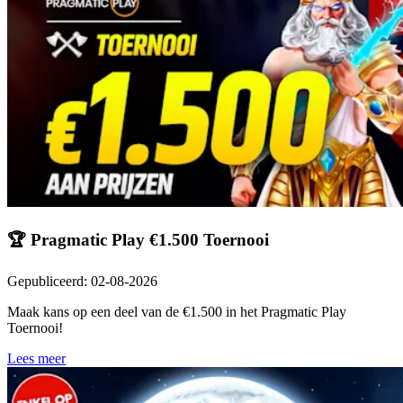
🏆 Pragmatic Play €1.500 Toernooi
Gepubliceerd
:
02-08-2026
Maak kans op een deel van de €1.500 in het Pragmatic Play
Toernooi!
Lees meer