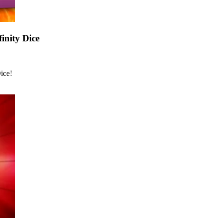
inity Dice
ice!