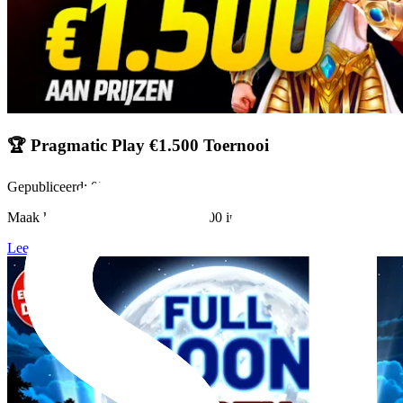
🏆 Pragmatic Play €1.500 Toernooi
Gepubliceerd
:
02-08-2026
Maak kans op een deel van de €1.500 in het Pragmatic Play Toernooi
Lees meer