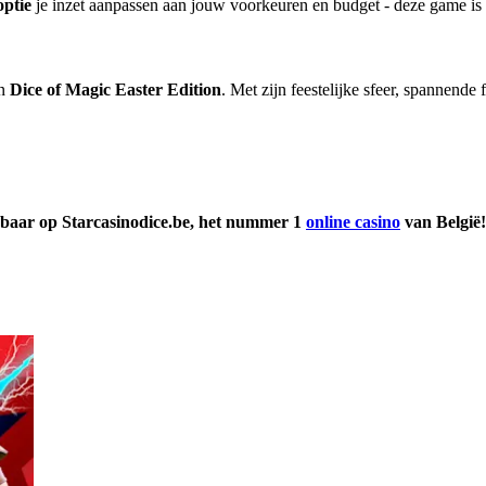
optie
je inzet aanpassen aan jouw voorkeuren en budget - deze game is d
in
Dice of Magic Easter Edition
. Met zijn feestelijke sfeer, spannende
ikbaar op Starcasinodice.be, het nummer 1
online casino
van België!