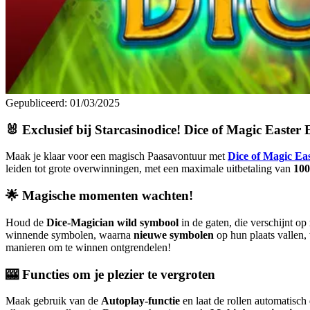
Gepubliceerd
:
01/03/2025
🐰 Exclusief bij Starcasinodice! Dice of Magic Easter
Maak je klaar voor een magisch Paasavontuur met
Dice of Magic Eas
leiden tot grote overwinningen, met een maximale uitbetaling van
100
🌟 Magische momenten wachten!
Houd de
Dice-Magician wild symbool
in de gaten, die verschijnt op
winnende symbolen, waarna
nieuwe symbolen
op hun plaats vallen
manieren om te winnen ontgrendelen!
🎰 Functies om je plezier te vergroten
Maak gebruik van de
Autoplay-functie
en laat de rollen automatisch 