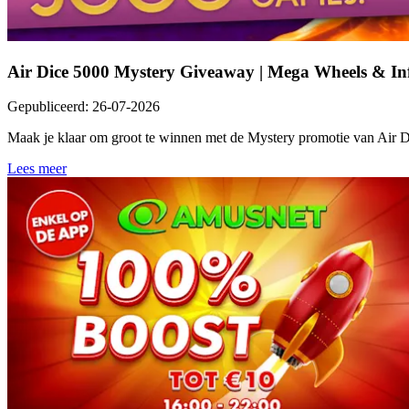
Air Dice 5000 Mystery Giveaway | Mega Wheels & Inf
Gepubliceerd
:
26-07-2026
Maak je klaar om groot te winnen met de Mystery promotie van Air D
Lees meer