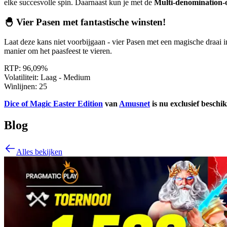
elke succesvolle spin. Daarnaast kun je met de
Multi-denomination-
🐣 Vier Pasen met fantastische winsten!
Laat deze kans niet voorbijgaan - vier Pasen met een magische draai 
manier om het paasfeest te vieren.
RTP: 96,09%
Volatiliteit: Laag - Medium
Winlijnen: 25
Dice of Magic Easter Edition
van
Amusnet
is nu exclusief besch
Blog
Alles bekijken