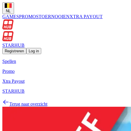
NL
GAMES
PROMOS
TOERNOOIEN
XTRA PAYOUT
STARHUB
Registreren
Log in
Spellen
Promo
Xtra Payout
STARHUB
Terug naar overzicht