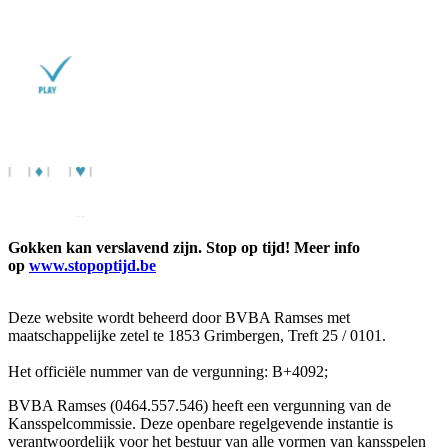
Gokken kan verslavend zijn. Stop op tijd! Meer info
op
www.stopoptijd.be
Deze website wordt beheerd door BVBA Ramses met
maatschappelijke zetel te 1853 Grimbergen, Treft 25 / 0101.
Het officiële nummer van de vergunning: B+4092;
BVBA Ramses (0464.557.546) heeft een vergunning van de
Kansspelcommissie. Deze openbare regelgevende instantie is
verantwoordelijk voor het bestuur van alle vormen van kansspelen