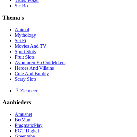
Video Poker
Sic Bo
Thema's
Animal
Mythology
Sci Fi
Movies And TV
Sport Slots
Fruit Slots
Avonturen En Ontdekkers
Heroes And Villains
Cute And Bubbly
Scary Slots
Zie meer
Aanbieders
Amusnet
BetMan
PragmaticPlay
EGT Digital
Greentube