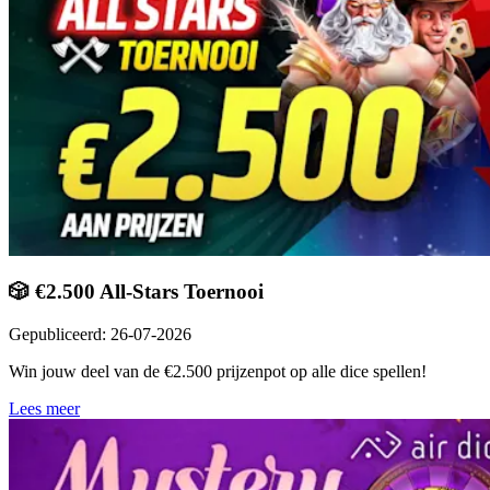
🎲 €2.500 All-Stars Toernooi
Gepubliceerd
:
26-07-2026
Win jouw deel van de €2.500 prijzenpot op alle dice spellen!
Lees meer