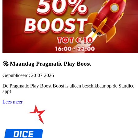
🚀 Maandag Pragmatic Play Boost
Gepubliceerd
:
20-07-2026
De Pragmatic Play Boost Boost is alleen beschikbaar op de Stardice
app!
Lees meer