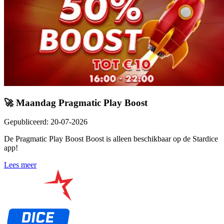
🚀 Maandag Pragmatic Play Boost
Gepubliceerd
:
20-07-2026
De Pragmatic Play Boost Boost is alleen beschikbaar op de Stardice
app!
Lees meer