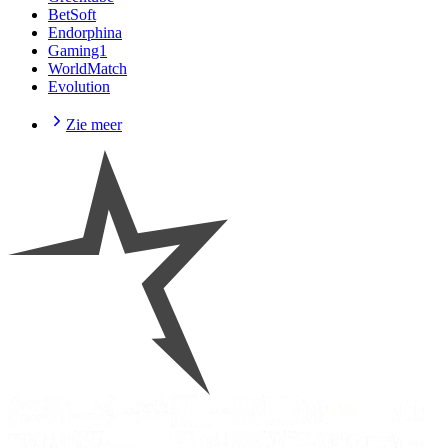
BetSoft
Endorphina
Gaming1
WorldMatch
Evolution
Zie meer