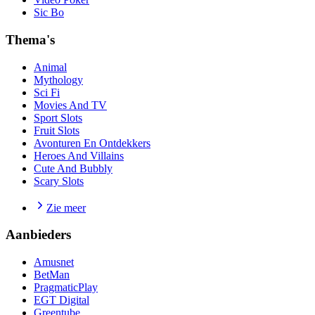
Sic Bo
Thema's
Animal
Mythology
Sci Fi
Movies And TV
Sport Slots
Fruit Slots
Avonturen En Ontdekkers
Heroes And Villains
Cute And Bubbly
Scary Slots
Zie meer
Aanbieders
Amusnet
BetMan
PragmaticPlay
EGT Digital
Greentube