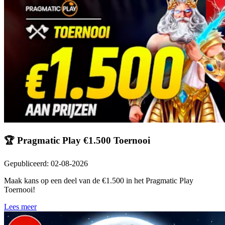
🏆 Pragmatic Play €1.500 Toernooi
Gepubliceerd
:
02-08-2026
Maak kans op een deel van de €1.500 in het Pragmatic Play
Toernooi!
Lees meer