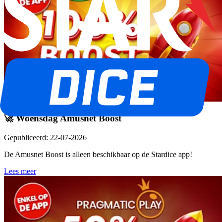
🚀 Woensdag Amusnet Boost
Gepubliceerd
:
22-07-2026
De Amusnet Boost is alleen beschikbaar op de Stardice app!
Lees meer