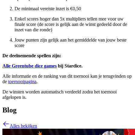
De minimaal vereiste inzet is €0,50
Enkel scores hoger dan 5x multipliers tellen mee voor uw
finale score (de score is gelijk aan de winst gedeeld door de
inzet van die ronde)
Jouw punten zijn gelijk aan het gemiddelde van jouw beste
score
De deelnemende spellen zijn:
Alle Greentube dice games
bij Stardice.
Alle informatie en de ranking van dit toernooi kan je terugvinden op
de
toernooipagina
.
De winsten worden automatisch verdeeld zodra het toernooi
afgelopen is.
Blog
Alles bekijken