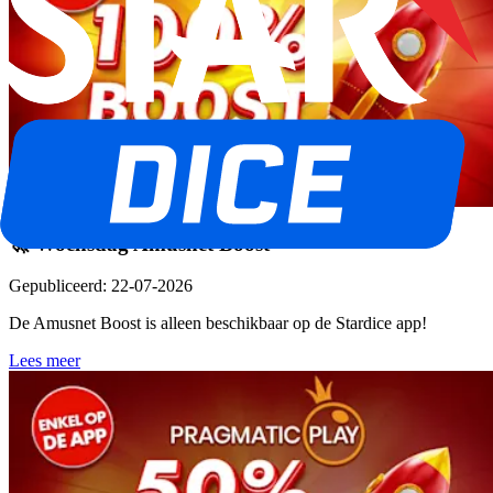
🚀 Woensdag Amusnet Boost
Gepubliceerd
:
22-07-2026
De Amusnet Boost is alleen beschikbaar op de Stardice app!
Lees meer