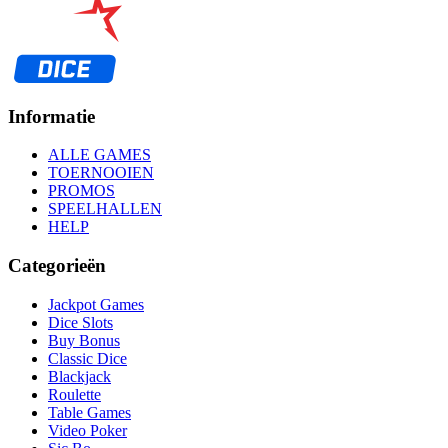
Informatie
ALLE GAMES
TOERNOOIEN
PROMOS
SPEELHALLEN
HELP
Categorieën
Jackpot Games
Dice Slots
Buy Bonus
Classic Dice
Blackjack
Roulette
Table Games
Video Poker