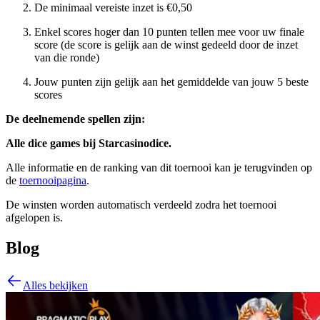
De minimaal vereiste inzet is €0,50
Enkel scores hoger dan 10 punten tellen mee voor uw finale
score (de score is gelijk aan de winst gedeeld door de inzet
van die ronde)
Jouw punten zijn gelijk aan het gemiddelde van jouw 5 beste
scores
De deelnemende spellen zijn:
Alle dice games bij Starcasinodice.
Alle informatie en de ranking van dit toernooi kan je terugvinden op
de
toernooipagina
.
De winsten worden automatisch verdeeld zodra het toernooi
afgelopen is.
Blog
Alles bekijken