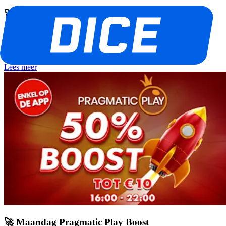
🚀 Woensdag Amusnet Boost
Gepubliceerd
:
22-07-2026
De Amusnet Boost is alleen beschikbaar op de Stardice app!
Lees meer
🚀 Maandag Pragmatic Play Boost