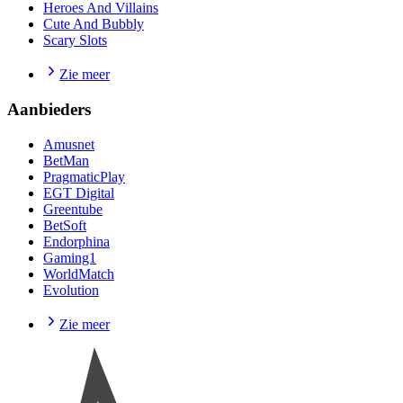
Heroes And Villains
Cute And Bubbly
Scary Slots
Zie meer
Aanbieders
Amusnet
BetMan
PragmaticPlay
EGT Digital
Greentube
BetSoft
Endorphina
Gaming1
WorldMatch
Evolution
Zie meer