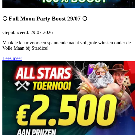
🌕 Full Moon Party Boost 29/07 🌕
Gepubliceerd
:
29-07-2026
Maak je klaar voor een spannende nacht vol grote winsten onder de
Volle Maan bij Stardice!
Lees meer