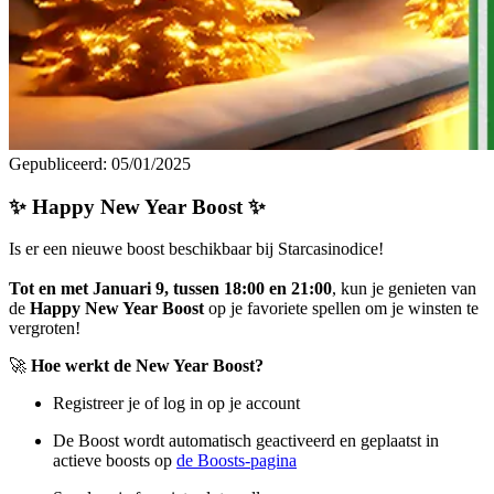
Gepubliceerd
:
05/01/2025
✨ Happy New Year Boost ✨
Is er een nieuwe boost beschikbaar bij Starcasinodice!
Tot en met Januari 9, tussen
18:00 en 21:00
, kun je genieten van
de
Happy New Year Boost
op je favoriete spellen om je winsten te
vergroten!
🚀
Hoe werkt de New Year Boost?
Registreer je of log in op je account
De Boost wordt automatisch geactiveerd en geplaatst in
actieve boosts op
de Boosts-pagina