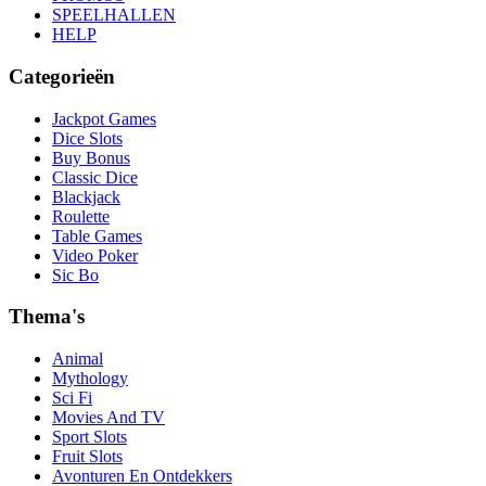
SPEELHALLEN
HELP
Categorieën
Jackpot Games
Dice Slots
Buy Bonus
Classic Dice
Blackjack
Roulette
Table Games
Video Poker
Sic Bo
Thema's
Animal
Mythology
Sci Fi
Movies And TV
Sport Slots
Fruit Slots
Avonturen En Ontdekkers