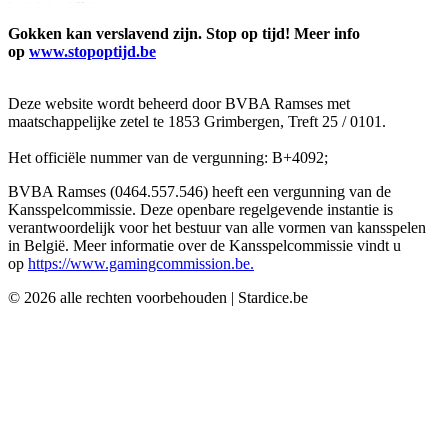
Gokken kan verslavend zijn. Stop op tijd! Meer info
op
www.stopoptijd.be
Deze website wordt beheerd door BVBA Ramses met
maatschappelijke zetel te 1853 Grimbergen, Treft 25 / 0101.
Het officiële nummer van de vergunning: B+4092;
BVBA Ramses (0464.557.546) heeft een vergunning van de
Kansspelcommissie. Deze openbare regelgevende instantie is
verantwoordelijk voor het bestuur van alle vormen van kansspelen
in België. Meer informatie over de Kansspelcommissie vindt u
op
https://www.gamingcommission.be.
©
2026
alle rechten voorbehouden
|
Stardice.be