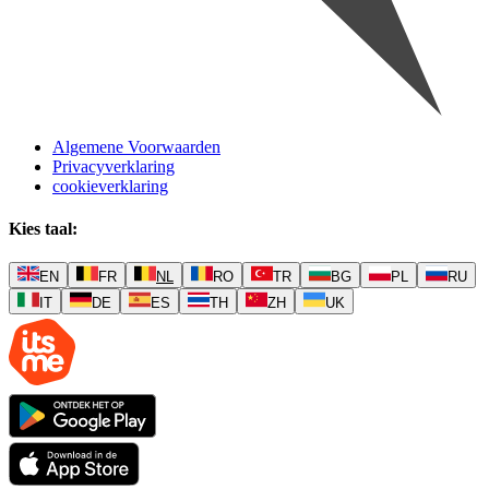
Algemene Voorwaarden
Privacyverklaring
cookieverklaring
Kies taal
:
EN
FR
NL
RO
TR
BG
PL
RU
IT
DE
ES
TH
ZH
UK