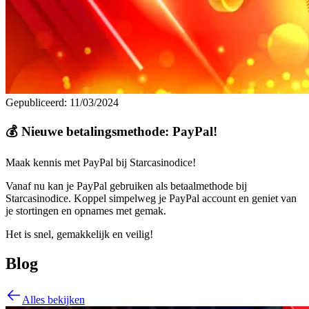
Gepubliceerd
:
11/03/2024
💰 Nieuwe betalingsmethode: PayPal!
Maak kennis met PayPal bij Starcasinodice!
Vanaf nu kan je PayPal gebruiken als betaalmethode bij
Starcasinodice. Koppel simpelweg je PayPal account en geniet van
je stortingen en opnames met gemak.
Het is snel, gemakkelijk en veilig!
Blog
Alles bekijken