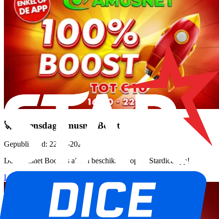
🚀 Woensdag Amusnet Boost
Gepubliceerd
:
22-07-2026
De Amusnet Boost is alleen beschikbaar op de Stardice app!
Lees meer