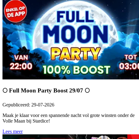
🌕 Full Moon Party Boost 29/07 🌕
Gepubliceerd
:
29-07-2026
Maak je klaar voor een spannende nacht vol grote winsten onder de
Volle Maan bij Stardice!
Lees meer