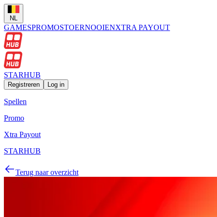
NL
GAMES
PROMOS
TOERNOOIEN
XTRA PAYOUT
STARHUB
Registreren
Log in
Spellen
Promo
Xtra Payout
STARHUB
Terug naar overzicht