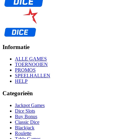
Informatie
ALLE GAMES
TOERNOOIEN
PROMOS
SPEELHALLEN
HELP
Categorieën
Jackpot Games
Dice Slots
Buy Bonus
Classic Dice
Blackjack
Roulette
Table Games