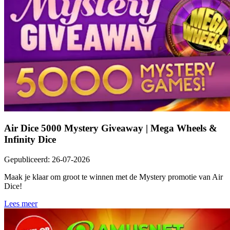
Air Dice 5000 Mystery Giveaway | Mega Wheels &
Infinity Dice
Gepubliceerd
:
26-07-2026
Maak je klaar om groot te winnen met de Mystery promotie van Air
Dice!
Lees meer