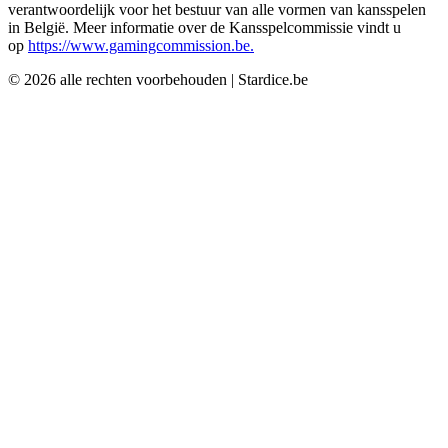
verantwoordelijk voor het bestuur van alle vormen van kansspelen
in België. Meer informatie over de Kansspelcommissie vindt u
op
https://www.gamingcommission.be.
©
2026
alle rechten voorbehouden
|
Stardice.be