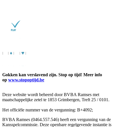
Gokken kan verslavend zijn. Stop op tijd! Meer info
op
www.stopoptijd.be
Deze website wordt beheerd door BVBA Ramses met
maatschappelijke zetel te 1853 Grimbergen, Treft 25 / 0101.
Het officiële nummer van de vergunning: B+4092;
BVBA Ramses (0464.557.546) heeft een vergunning van de
Kansspelcommissie. Deze openbare regelgevende instantie is