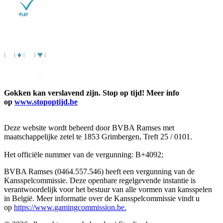
Gokken kan verslavend zijn. Stop op tijd! Meer info
op
www.stopoptijd.be
Deze website wordt beheerd door BVBA Ramses met
maatschappelijke zetel te 1853 Grimbergen, Treft 25 / 0101.
Het officiële nummer van de vergunning: B+4092;
BVBA Ramses (0464.557.546) heeft een vergunning van de
Kansspelcommissie. Deze openbare regelgevende instantie is
verantwoordelijk voor het bestuur van alle vormen van kansspelen
in België. Meer informatie over de Kansspelcommissie vindt u
op
https://www.gamingcommission.be.