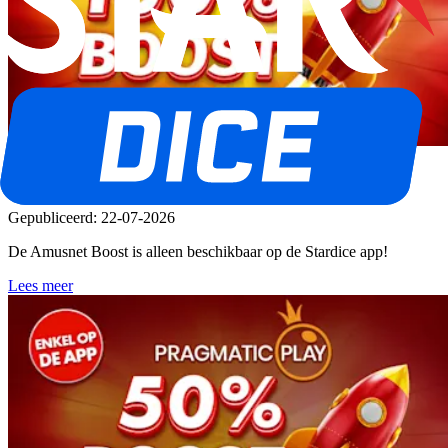
🚀 Woensdag Amusnet Boost
Gepubliceerd
:
22-07-2026
De Amusnet Boost is alleen beschikbaar op de Stardice app!
Lees meer