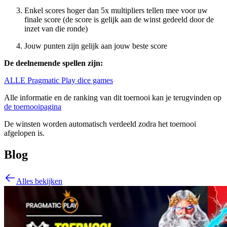
Enkel scores hoger dan 5x multipliers tellen mee voor uw
finale score (de score is gelijk aan de winst gedeeld door de
inzet van die ronde)
Jouw punten zijn gelijk aan jouw beste score
De deelnemende spellen zijn:
ALLE Pragmatic Play dice games
Alle informatie en de ranking van dit toernooi kan je terugvinden op
de toernooipagina
De winsten worden automatisch verdeeld zodra het toernooi
afgelopen is.
Blog
Alles bekijken