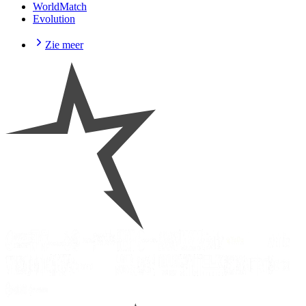
WorldMatch
Evolution
Zie meer