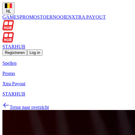
NL
GAMES
PROMOS
TOERNOOIEN
XTRA PAYOUT
STARHUB
Registreren
Log in
Spellen
Promo
Xtra Payout
STARHUB
Terug naar overzicht