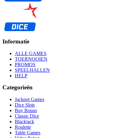
Informatie
ALLE GAMES
TOERNOOIEN
PROMOS
SPEELHALLEN
HELP
Categorieën
Jackpot Games
Dice Slots
Buy Bonus
Classic Dice
Blackjack
Roulette
Table Games