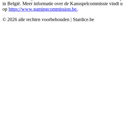
in België. Meer informatie over de Kansspelcommissie vindt u
op
https://www.gamingcommission.be.
©
2026
alle rechten voorbehouden
|
Stardice.be