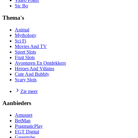
Video Poker
Sic Bo
Thema's
Animal
Mythology
Sci Fi
Movies And TV
Sport Slots
Fruit Slots
Avonturen En Ontdekkers
Heroes And Villains
Cute And Bubbly
Scary Slots
Zie meer
Aanbieders
Amusnet
BetMan
PragmaticPlay
EGT Digital
Greentube