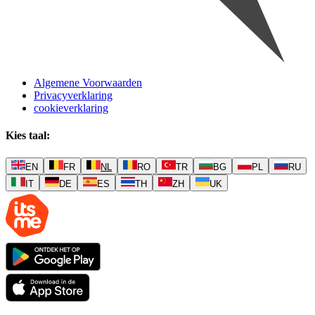
Algemene Voorwaarden
Privacyverklaring
cookieverklaring
Kies taal
:
EN
FR
NL
RO
TR
BG
PL
RU
IT
DE
ES
TH
ZH
UK