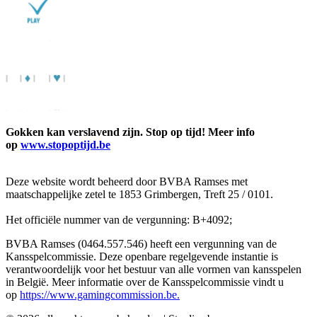
Gokken kan verslavend zijn. Stop op tijd! Meer info
op
www.stopoptijd.be
Deze website wordt beheerd door BVBA Ramses met
maatschappelijke zetel te 1853 Grimbergen, Treft 25 / 0101.
Het officiële nummer van de vergunning: B+4092;
BVBA Ramses (0464.557.546) heeft een vergunning van de
Kansspelcommissie. Deze openbare regelgevende instantie is
verantwoordelijk voor het bestuur van alle vormen van kansspelen
in België. Meer informatie over de Kansspelcommissie vindt u
op
https://www.gamingcommission.be.