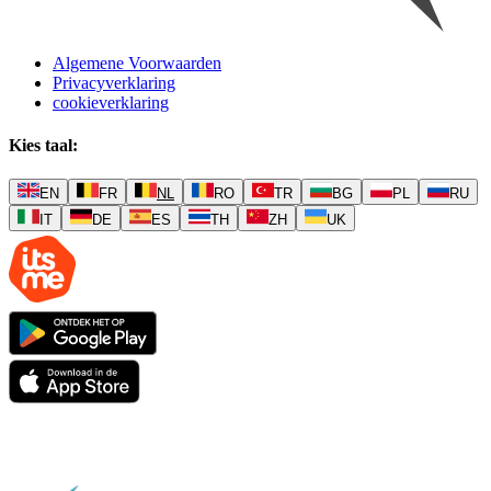
Algemene Voorwaarden
Privacyverklaring
cookieverklaring
Kies taal
:
EN
FR
NL
RO
TR
BG
PL
RU
IT
DE
ES
TH
ZH
UK