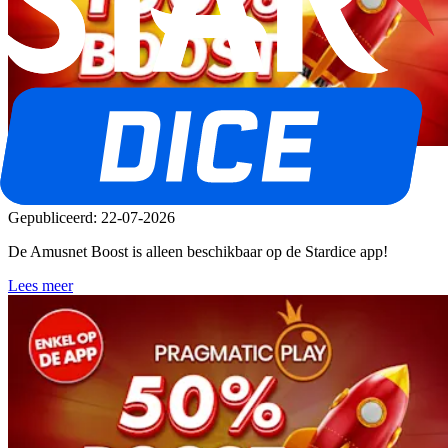
🚀 Woensdag Amusnet Boost
Gepubliceerd
:
22-07-2026
De Amusnet Boost is alleen beschikbaar op de Stardice app!
Lees meer