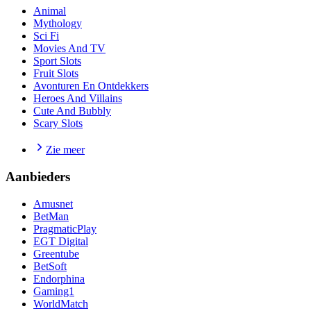
Animal
Mythology
Sci Fi
Movies And TV
Sport Slots
Fruit Slots
Avonturen En Ontdekkers
Heroes And Villains
Cute And Bubbly
Scary Slots
Zie meer
Aanbieders
Amusnet
BetMan
PragmaticPlay
EGT Digital
Greentube
BetSoft
Endorphina
Gaming1
WorldMatch