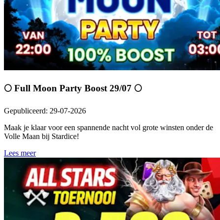
🌕 Full Moon Party Boost 29/07 🌕
Gepubliceerd
:
29-07-2026
Maak je klaar voor een spannende nacht vol grote winsten onder de
Volle Maan bij Stardice!
Lees meer