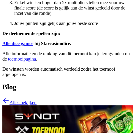
Enkel winsten hoger dan 5x multipliers tellen mee voor uw
finale score (de score is gelijk aan de winst gedeeld door de
inzet van die ronde)
Jouw punten zijn gelijk aan jouw beste score
De deelnemende spellen zijn:
Alle dice games
bij Starcasinodice.
Alle informatie en de ranking van dit toernooi kan je terugvinden op
de
toernooipagina
.
De winsten worden automatisch verdeeld zodra het toernooi
afgelopen is.
Blog
Alles bekijken