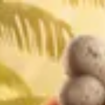
NL
GAMES
PROMOS
TOERNOOIEN
XTRA PAYOUT
STARHUB
Registreren
Log in
Spellen
Promo
Xtra Payout
STARHUB