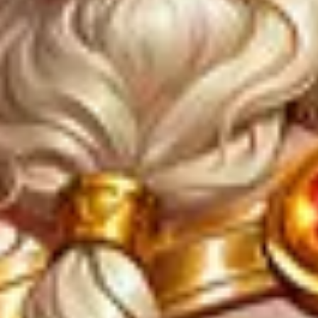
Jackpot Games
Dice Slots
Buy Bonus
Classic Dice
Blackjack
Roulette
Table Games
Video Poker
Sic Bo
Thema's
Animal
Mythology
Sci Fi
Movies And TV
Sport Slots
Fruit Slots
Avonturen En Ontdekkers
Heroes And Villains
Cute And Bubbly
Scary Slots
Zie meer