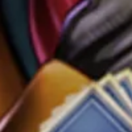
Aanbieders
Amusnet
BetMan
PragmaticPlay
EGT Digital
Greentube
BetSoft
Endorphina
Gaming1
WorldMatch
Evolution
Zie meer