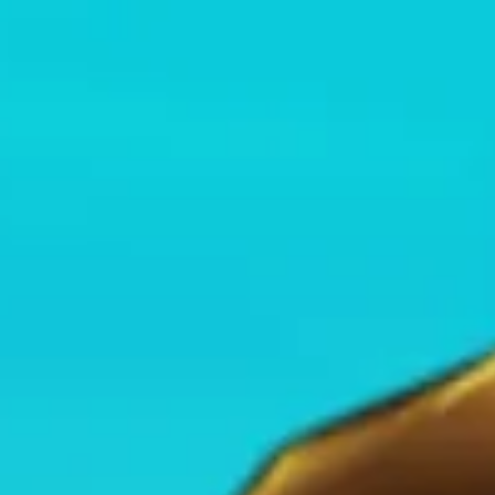
NL
GAMES
PROMOS
TOERNOOIEN
XTRA PAYOUT
STARHUB
Registreren
Log in
Spellen
Promo
Xtra Payout
STARHUB