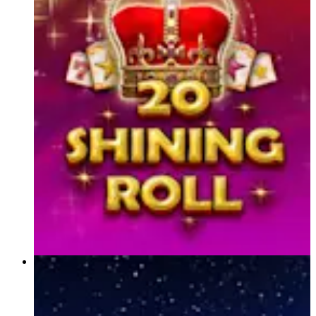
Exclusief