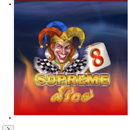
Jackpots