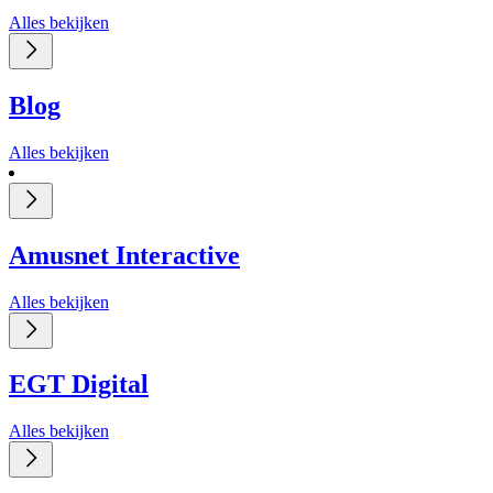
Alles bekijken
Blog
Alles bekijken
Amusnet Interactive
Alles bekijken
EGT Digital
Alles bekijken