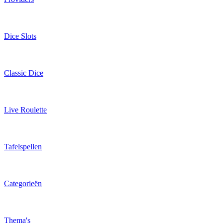
Dice Slots
Classic Dice
Live Roulette
Tafelspellen
Categorieën
Thema's