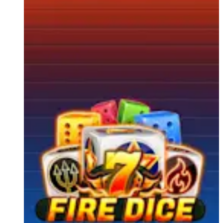
Aanbevolen