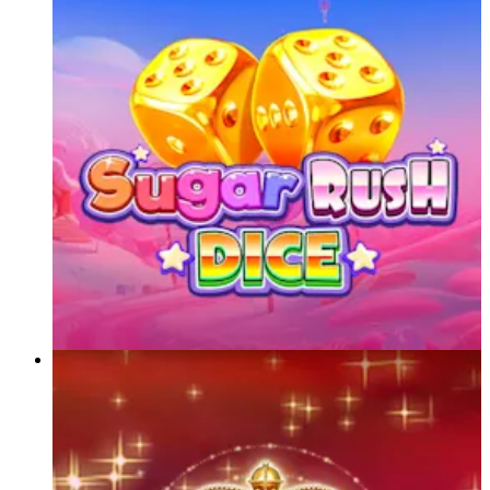
Aanbevolen