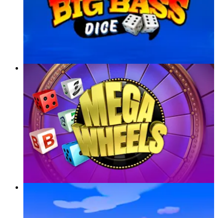
Aanbevolen