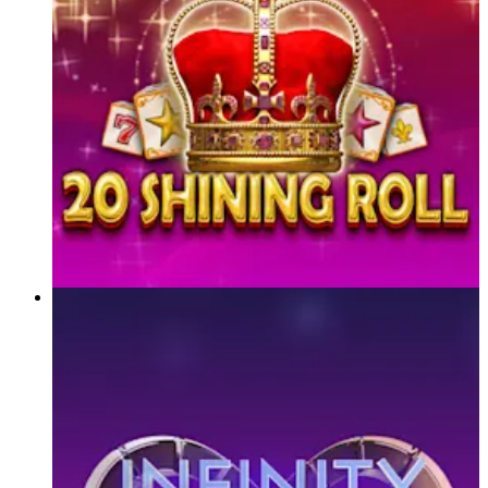
Aanbevolen