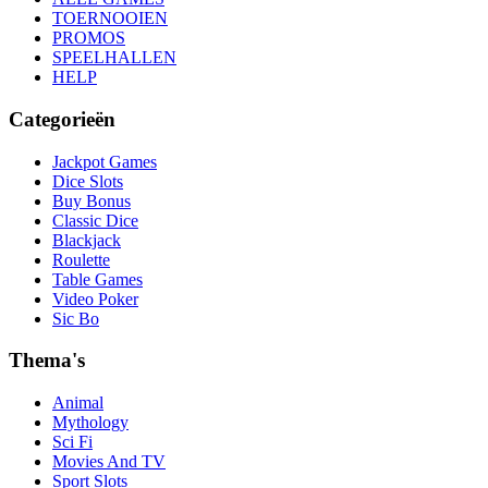
TOERNOOIEN
PROMOS
SPEELHALLEN
HELP
Categorieën
Jackpot Games
Dice Slots
Buy Bonus
Classic Dice
Blackjack
Roulette
Table Games
Video Poker
Sic Bo
Thema's
Animal
Mythology
Sci Fi
Movies And TV
Sport Slots