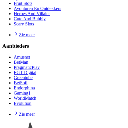
Fruit Slots
Avonturen En Ontdekkers
Heroes And Villains
Cute And Bubbly
Scary Slots
Zie meer
Aanbieders
Amusnet
BetMan
PragmaticPlay
EGT Digital
Greentube
BetSoft
Endorphina
Gaming1
WorldMatch
Evolution
Zie meer