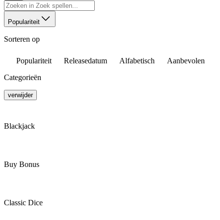
Populariteit
Sorteren op
Populariteit
Releasedatum
Alfabetisch
Aanbevolen
Categorieën
verwijder
Blackjack
Buy Bonus
Classic Dice