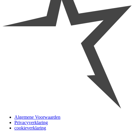
Algemene Voorwaarden
Privacyverklaring
cookieverklaring