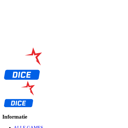
Informatie
ALLE GAMES