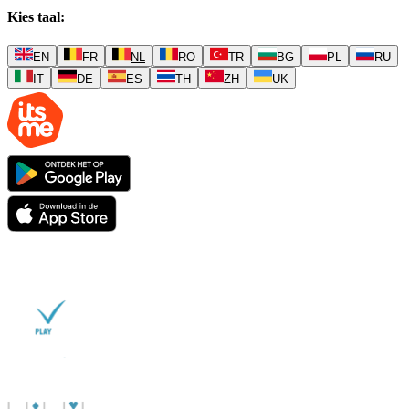
Kies taal
:
EN
FR
NL
RO
TR
BG
PL
RU
IT
DE
ES
TH
ZH
UK