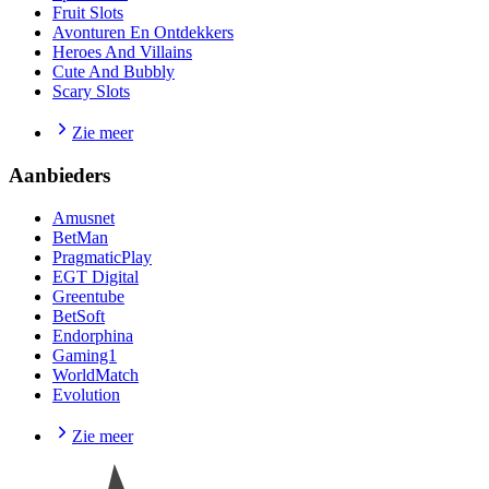
Fruit Slots
Avonturen En Ontdekkers
Heroes And Villains
Cute And Bubbly
Scary Slots
Zie meer
Aanbieders
Amusnet
BetMan
PragmaticPlay
EGT Digital
Greentube
BetSoft
Endorphina
Gaming1
WorldMatch
Evolution
Zie meer