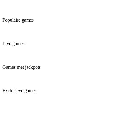
Populaire games
Live games
Games met jackpots
Exclusieve games