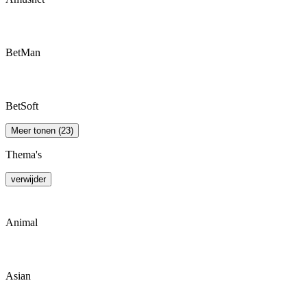
BetMan
BetSoft
Meer tonen (23)
Thema's
verwijder
Animal
Asian