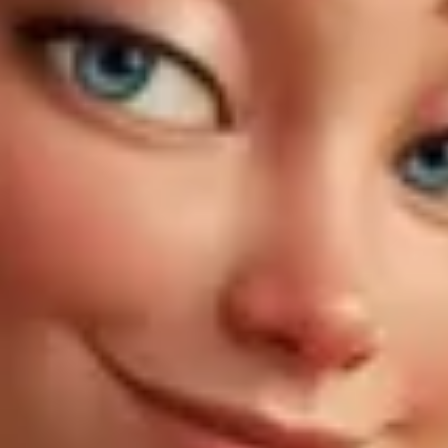
Informacje
WSZYSTKIE GRY
TURNIEJE
PROMOS
LOCATIONS
HELP
Kategorie