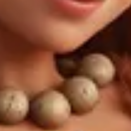
Jackpot Games
Dice Slots
Buy Bonus
Classic Dice
Blackjack
Roulette
Table Games
Video Poker
Sic Bo
Tematy
Animal
Mythology
Sci Fi
Movies And TV
Sport Slots
Fruit Slots
Adventures And Explorers
Heroes And Villains
Cute And Bubbly
Scary Slots
Pokaż więcej